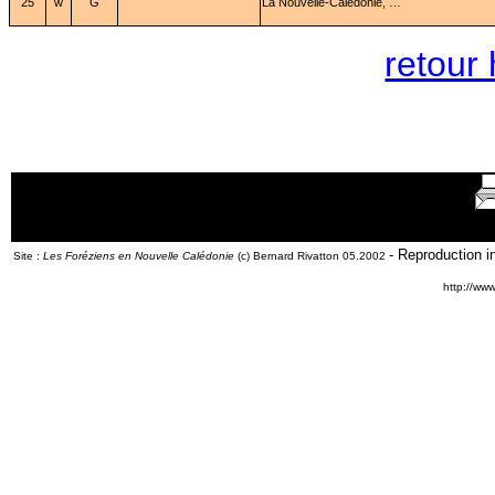
25
w
G
La Nouvelle-Calédonie, …
retour
- Reproduction in
Site :
Les Foréziens en Nouvelle Calédonie
(c) Bernard Rivatton 05.2002
http://ww