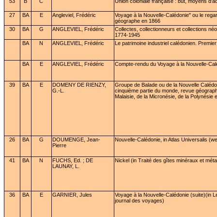
53
B
C
Union coloniale française : but, moyens d'ac
27
BA
E
Angleviel, Frédéric
Voyage à la Nouvelle-Calédonie" ou le regar
géographe en 1866
30
BA
G
ANGLEVIEL, Frédéric
Collectes, collectionneurs et collections n
1774-1945
BA
N
ANGLEVIEL, Frédéric
Le patrimoine industriel calédonien. Premier
BA
E
ANGLEVIEL, Frédéric
Compte-rendu du Voyage à la Nouvelle-Cal
39
BA
E
DOMENY DE RIENZY,
Groupe de Balade ou de la Nouvelle Calédo
G.-L.
cinquième partie du monde, revue géograph
Malaisie, de la Micronésie, de la Polynésie 
26
BA
G
DOUMENGE, Jean-
Nouvelle-Calédonie, in Atlas Universalis (w
Pierre
41
BA
N
FUCHS, Ed. ; DE
Nickel (in Traité des gîtes minéraux et métal
LAUNAY, L.
36
BA
E
GARNIER, Jules
Voyage à la Nouvelle-Calédonie (suite)(in
journal des voyages)