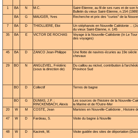
1
BA
N
M.C.
Saint-Etienne, au fil de ses rues et de son hi
Bulletin du vieux Saint-Etienne, n.154 (1989
BA
G
MAUGER, Yves
Recherche et prix des "curios" de la Nouve
7
BA
D
THIOLLIERE, Eloi
Un stéphanois en Nouvelle Calédonie ... (Joa
du vieux Saint-Etienne, n. 145
35
BA
E
VICTOR DE ROCHAS
Voyage à la Nouvelle-Calédonie (In Le Tou
des voyages)
45
BA
D
ZANCO Jean-Philippe
Une flotte de navires-écuries au 19e siècle 
chevaux
29
BO
N
ANGLEVIEL, Frédéric
Du caillou au nickel, contribution à l'archéolo
(sous la direction de)
Province Sud
BO
D
Collectif
Terres de bagne
BO
G
DUMAS, J.P. ;
Les sources de l'histoire de la Nouvelle-Ca
RINCKENBACH, Alexis
la Marine et de l'Outre-Mer
20
W
M
COSTE, Jean
Maristes en Nouvelle-Calédonie , Histoire d
47
W
D
Fardeau, S.
Visite du bagne à Nouville
48
W
D
Kacirek, M.
Visite guidée des sites de déportation (Duco