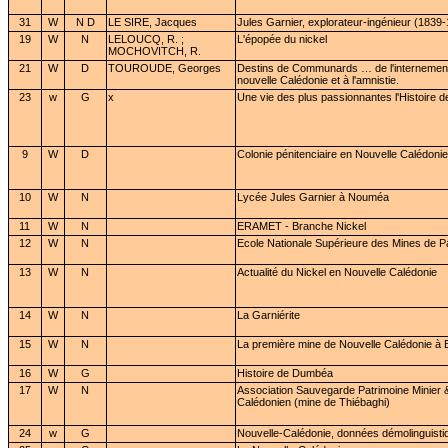
31
W
N D
LE SIRE, Jacques
Jules Garnier, explorateur-ingénieur (1839
19
W
N
LELOUCQ, R. ;
L'épopée du nickel
MOCHOVITCH, R.
21
W
D
TOUROUDE, Georges
Destins de Communards … de l'internement
nouvelle Calédonie et à l'amnistie.
23
w
G
x
Une vie des plus passionnantes l'Histoire d
9
W
D
Colonie pénitenciaire en Nouvelle Calédonie
10
W
N
Lycée Jules Garnier à Nouméa
11
W
N
ERAMET - Branche Nickel
12
W
N
Ecole Nationale Supérieure des Mines de Pa
13
W
N
Actualité du Nickel en Nouvelle Calédonie
14
W
N
La Garniérite
15
W
N
La première mine de Nouvelle Calédonie à B
16
W
G
Histoire de Dumbéa
17
W
N
Association Sauvegarde Patrimoine Minier 
Calédonien (mine de Thiébaghi)
24
w
G
Nouvelle-Calédonie, données démolinguistiq