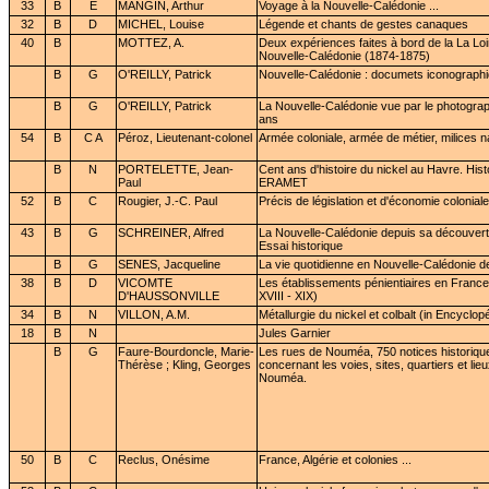
33
B
E
MANGIN, Arthur
Voyage à la Nouvelle-Calédonie ...
32
B
D
MICHEL, Louise
Légende et chants de gestes canaques
40
B
MOTTEZ, A.
Deux expériences faites à bord de la La Lo
Nouvelle-Calédonie (1874-1875)
B
G
O'REILLY, Patrick
Nouvelle-Calédonie : documets iconograph
B
G
O'REILLY, Patrick
La Nouvelle-Calédonie vue par le photograp
ans
54
B
C A
Péroz, Lieutenant-colonel
Armée coloniale, armée de métier, milices n
B
N
PORTELETTE, Jean-
Cent ans d'histoire du nickel au Havre. Hist
Paul
ERAMET
52
B
C
Rougier, J.-C. Paul
Précis de législation et d'économie coloniale
43
B
G
SCHREINER, Alfred
La Nouvelle-Calédonie depuis sa découverte
Essai historique
B
G
SENES, Jacqueline
La vie quotidienne en Nouvelle-Calédonie d
38
B
D
VICOMTE
Les établissements pénientiaires en France 
D'HAUSSONVILLE
XVIII - XIX)
34
B
N
VILLON, A.M.
Métallurgie du nickel et colbalt (in Encyclo
18
B
N
Jules Garnier
B
G
Faure-Bourdoncle, Marie-
Les rues de Nouméa, 750 notices historiqu
Thérèse ; Kling, Georges
concernant les voies, sites, quartiers et li
Nouméa.
50
B
C
Reclus, Onésime
France, Algérie et colonies ...