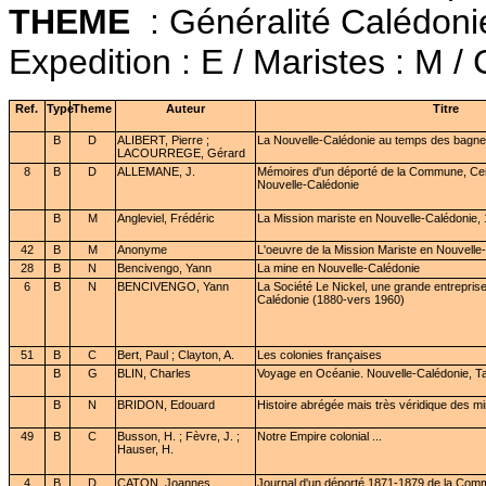
THEME
: Généralité Calédonie
Expedition : E / Maristes : M / 
Ref.
Type
Theme
Auteur
Titre
B
D
ALIBERT, Pierre ;
La Nouvelle-Calédonie au temps des bagn
LACOURREGE, Gérard
8
B
D
ALLEMANE, J.
Mémoires d'un déporté de la Commune, Cent
Nouvelle-Calédonie
B
M
Angleviel, Frédéric
La Mission mariste en Nouvelle-Calédonie,
42
B
M
Anonyme
L'oeuvre de la Mission Mariste en Nouvelle
28
B
N
Bencivengo, Yann
La mine en Nouvelle-Calédonie
6
B
N
BENCIVENGO, Yann
La Société Le Nickel, une grande entreprise 
Calédonie (1880-vers 1960)
51
B
C
Bert, Paul ; Clayton, A.
Les colonies françaises
B
G
BLIN, Charles
Voyage en Océanie. Nouvelle-Calédonie, Tah
B
N
BRIDON, Edouard
Histoire abrégée mais très véridique des m
49
B
C
Busson, H. ; Fèvre, J. ;
Notre Empire colonial ...
Hauser, H.
4
B
D
CATON, Joannes
Journal d'un déporté 1871-1879 de la Commu