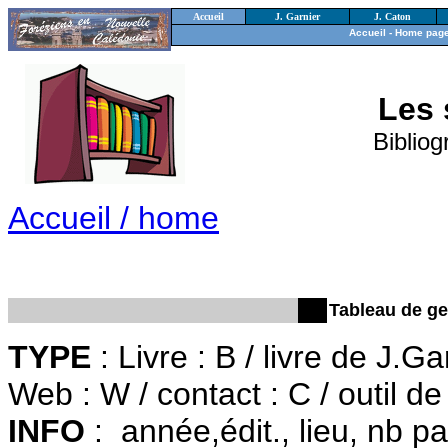
Accueil
J. Garnier
J. Caton
Accueil - Home pag
Les 
Bibliograp
Accueil / home
Tableau de ge
TYPE
: Livre : B / livre de J.Ga
Web : W / contact : C / outil d
INFO
:
année,édit., lieu, nb pag