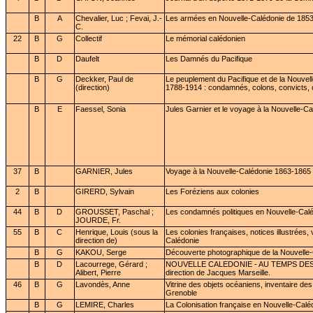
B
A
Chevalier, Luc ; Fevai, J.-
Les armées en Nouvelle-Calédonie de 185
C.
22
B
G
Collectif
Le mémorial calédonien
B
D
Daufelt
Les Damnés du Pacifique
B
G
Deckker, Paul de
Le peuplement du Pacifique et de la Nouvel
(direction)
1788-1914 : condamnés, colons, convicts,
B
E
Faessel, Sonia
Jules Garnier et le voyage à la Nouvelle-Ca
37
B
GARNIER, Jules
Voyage à la Nouvelle-Calédonie 1863-1865
2
B
GIRERD, Sylvain
Les Foréziens aux colonies
44
B
D
GROUSSET, Paschal ;
Les condamnés politiques en Nouvelle-Calé
JOURDE, Fr.
55
B
C
Henrique, Louis (sous la
Les colonies françaises, notices illustrées,
direction de)
Calédonie
B
G
KAKOU, Serge
Découverte photographique de la Nouvelle
B
D
Lacourrege, Gérard ;
NOUVELLE CALEDONIE - AU TEMPS DES B
Alibert, Pierre
direction de Jacques Marseille.
46
B
G
Lavondès, Anne
Vitrine des objets océaniens, inventaire d
Grenoble
B
G
LEMIRE, Charles
La Colonisation française en Nouvelle-Cal