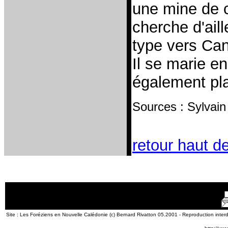
une mine de c
cherche d'ail
type vers Can
Il se marie en
également pla
Sources : Sylvain
retour haut d
Site : Les Foréziens en Nouvelle Calédonie (c) Bernard Rivatton 05.2001 - Reproduction interd