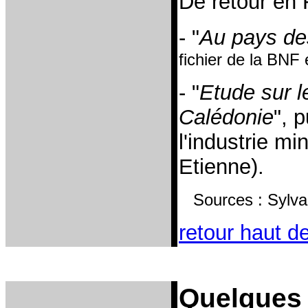
De retour en 
- "
Au pays d
fichier de la BNF
- "
Etude sur l
Calédonie
", 
l'industrie m
Etienne).
Sources : Sylva
retour haut d
Quelques a