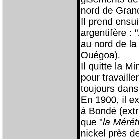
nord de Gran
Il prend ensu
argentifère : "
au nord de l
Ouégoa).
Il quitte la 
pour travaill
toujours dans
En 1900, il e
à Bondé (ext
que "
la Mérét
nickel près d