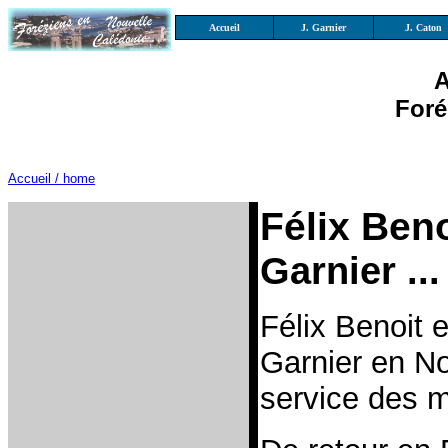
Accueil
J. Garnier
J. Caton
Au
Foré
Accueil / home
Félix Ben
Garnier ...
Félix Benoit 
Garnier en N
service des m